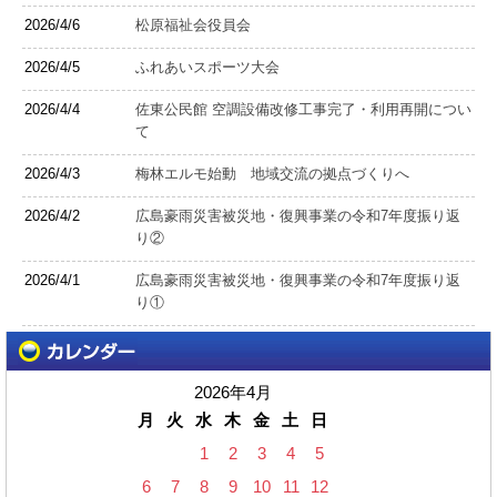
2026/4/6
松原福祉会役員会
2026/4/5
ふれあいスポーツ大会
2026/4/4
佐東公民館 空調設備改修工事完了・利用再開につい
て
2026/4/3
梅林エルモ始動 地域交流の拠点づくりへ
2026/4/2
広島豪雨災害被災地・復興事業の令和7年度振り返
り②
2026/4/1
広島豪雨災害被災地・復興事業の令和7年度振り返
り①
2026年4月
月
火
水
木
金
土
日
1
2
3
4
5
6
7
8
9
10
11
12