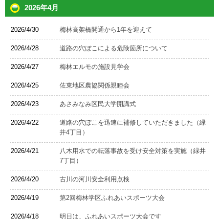
2026年4月
2026/4/30
梅林高架橋開通から1年を迎えて
2026/4/28
道路の穴ぼこによる危険箇所について
2026/4/27
梅林エルモの施設見学会
2026/4/25
佐東地区農協関係親睦会
2026/4/23
あさみなみ区民大学開講式
2026/4/22
道路の穴ぼこを迅速に補修していただきました（緑
井4丁目）
2026/4/21
八木用水での転落事故を受け安全対策を実施（緑井
7丁目）
2026/4/20
古川の河川安全利用点検
2026/4/19
第2回梅林学区ふれあいスポーツ大会
2026/4/18
明日は、ふれあいスポーツ大会です