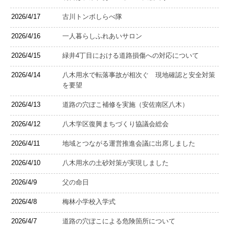
2026/4/17
古川トンボしらべ隊
2026/4/16
一人暮らしふれあいサロン
2026/4/15
緑井4丁目における道路損傷への対応について
2026/4/14
八木用水で転落事故が相次ぐ 現地確認と安全対策
を要望
2026/4/13
道路の穴ぼこ補修を実施（安佐南区八木）
2026/4/12
八木学区復興まちづくり協議会総会
2026/4/11
地域とつながる運営推進会議に出席しました
2026/4/10
八木用水の土砂対策が実現しました
2026/4/9
父の命日
2026/4/8
梅林小学校入学式
2026/4/7
道路の穴ぼこによる危険箇所について